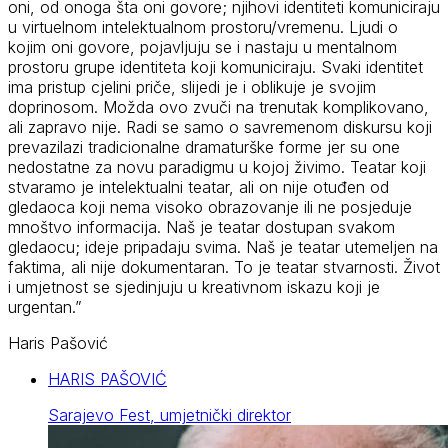
oni, od onoga šta oni govore; njihovi identiteti komuniciraju
u virtuelnom intelektualnom prostoru/vremenu. Ljudi o
kojim oni govore, pojavljuju se i nastaju u mentalnom
prostoru grupe identiteta koji komuniciraju. Svaki identitet
ima pristup cjelini priče, slijedi je i oblikuje je svojim
doprinosom. Možda ovo zvuči na trenutak komplikovano,
ali zapravo nije. Radi se samo o savremenom diskursu koji
prevazilazi tradicionalne dramaturške forme jer su one
nedostatne za novu paradigmu u kojoj živimo. Teatar koji
stvaramo je intelektualni teatar, ali on nije otuđen od
gledaoca koji nema visoko obrazovanje ili ne posjeduje
mnoštvo informacija. Naš je teatar dostupan svakom
gledaocu; ideje pripadaju svima. Naš je teatar utemeljen na
faktima, ali nije dokumentaran. To je teatar stvarnosti. Život
i umjetnost se sjedinjuju u kreativnom iskazu koji je
urgentan.”
Haris Pašović
HARIS PAŠOVIĆ
Sarajevo Fest, umjetnički direktor