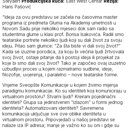
Steyaert
Produkcijska kuća:
East West Centar
Režija:
Haris Pašović
“Ideja za ovu predstavu se začela na časovima master
programa iz predmeta Gluma na Akademiji umetnosti u
Novom Sadu prije nekoliko mjeseci dok sam radio sa
studentima glume u klasi prof. Borisa Isakovića. Radili smo
teatarske portrete nekoliko ljudi koji su dali život za svoju
ideju. Pitao sam glumce: “Za šta biste vi dali svoj život?”
Kada se izuzme porodica, za koju bi većina ljudi žrtvovala
svoj život, ostaje pitanje da li postoji ideja ili projekat za
koje bi smo dali svoj život? Tako je započeo ovaj izuzetno
uzbudljivi proces u kojem razmatramo sudbine, ideje,
filozofije, uvjerenja, i paralelno – nove teatarske forme.
Vrijeme Sveopšte Komunikacije u kojem živimo mijenja
paradigmu komunikacije. Ko su identiteti koji komuniciraju u
virtualnom prostoru? Stvarni ljudi? Kreirani pojedinačni
identiteti? Grupa sa jedinstvenim “izlazom” u formi jednog
identiteta? Automatizovani identiteti? Savremena
komunikacija uključuje sve ove oblike identiteta u
virtualnom prostoru. Pripovjedači u našoj predstavi se
nalaze iza IP adresa; manje je važno ko su oni i gdje su