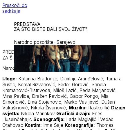
Preskoči do
sadržaja
PREDSTAVA
ZA ŠTO BISTE DALI SVOJ ŽIVOT?
Narodno pozorište, Sarajevo
PREDSTAVA
ZA ŠTO BISTE DALI SVOJ ŽIVOT?
Narodno pozorište, Sarajevo
Uloge:
Katarina Bradonjić, Dimitrije Aranđelović, Tamara
Šustić, Kemal Rizvanović, Fedor Đorović, Sanela
Krsmanović-Bistrivoda, Miloš Lazić, Peđa Marjanović,
Mina Pavlica, Dražen Pavlović, Gabor Pongo, Mia
Simonović, Ema Stojanović, Marko Vasiljević, Dušan
Vukašinović, Nikola Živanović,
Muzika:
Rastko Ilić
Dizajn
svjetla:
Nikola Marinkov
Grafički dizajn:
Enes
Huseinčehajić
Scenografija:
Lada Maglajlić i Vedad
Orahovac
Kostim:
Irma Saje
Koreografija:
Thomas