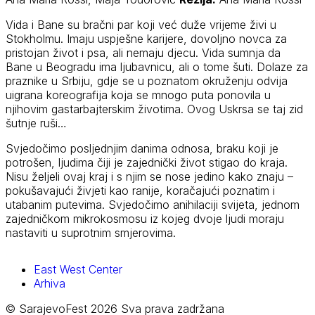
Vida i Bane su bračni par koji već duže vrijeme živi u
Stokholmu. Imaju uspješne karijere, dovoljno novca za
pristojan život i psa, ali nemaju djecu. Vida sumnja da
Bane u Beogradu ima ljubavnicu, ali o tome šuti. Dolaze za
praznike u Srbiju, gdje se u poznatom okruženju odvija
uigrana koreografija koja se mnogo puta ponovila u
njihovim gastarbajterskim životima. Ovog Uskrsa se taj zid
šutnje ruši…
Svjedočimo posljednjim danima odnosa, braku koji je
potrošen, ljudima čiji je zajednički život stigao do kraja.
Nisu željeli ovaj kraj i s njim se nose jedino kako znaju –
pokušavajući živjeti kao ranije, koračajući poznatim i
utabanim putevima. Svjedočimo anihilaciji svijeta, jednom
zajedničkom mikrokosmosu iz kojeg dvoje ljudi moraju
nastaviti u suprotnim smjerovima.
East West Center
Arhiva
© SarajevoFest 2026 Sva prava zadržana