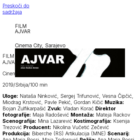
Preskoči do
sadržaja
FILM
AJVAR
Cinema City, Sarajevo
FILM
AJVAR
Cinema City, Sarajevo
2019/Srbija/100 min
Uloge:
Nataša Ninković, Sergej Trifunović, Vesna Čipčić,
Miodrag Krstović, Pavle Pekić, Gordan Kičić
Muzika:
Bojan Zulfikarpašić
Zvuk:
Vladan Korać
Direktor
fotografije:
Maja Radošević
Montaža:
Mateja Rackov
Scenografija:
Mina Lazarević
Kostimografija:
Ksenija
Trezović
Producent:
Nikolina Vučetić Zečević
Produkcija:
Biberche (RS) Artikulacija (MNE)
Scenarij:
Ana Maria Rossi, Maja Todorović
Režija:
Ana Maria Rossi