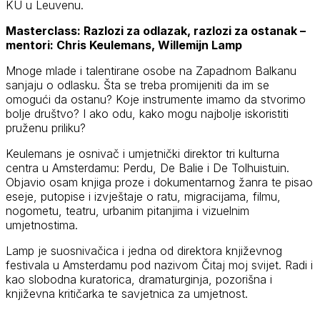
KU u Leuvenu.
Masterclass: Razlozi za odlazak, razlozi za ostanak –
mentori: Chris Keulemans, Willemijn Lamp
Mnoge mlade i talentirane osobe na Zapadnom Balkanu
sanjaju o odlasku. Šta se treba promijeniti da im se
omogući da ostanu? Koje instrumente imamo da stvorimo
bolje društvo? I ako odu, kako mogu najbolje iskoristiti
pruženu priliku?
Keulemans je osnivač i umjetnički direktor tri kulturna
centra u Amsterdamu: Perdu, De Balie i De Tolhuistuin.
Objavio osam knjiga proze i dokumentarnog žanra te pisao
eseje, putopise i izvještaje o ratu, migracijama, filmu,
nogometu, teatru, urbanim pitanjima i vizuelnim
umjetnostima.
Lamp je suosnivačica i jedna od direktora književnog
festivala u Amsterdamu pod nazivom Čitaj moj svijet. Radi i
kao slobodna kuratorica, dramaturginja, pozorišna i
književna kritičarka te savjetnica za umjetnost.