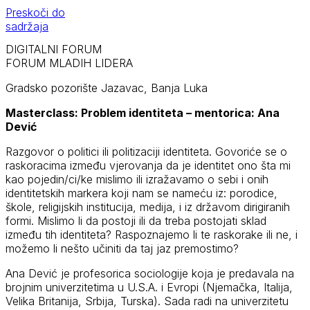
Preskoči do
sadržaja
DIGITALNI FORUM
FORUM MLADIH LIDERA
Gradsko pozorište Jazavac, Banja Luka
Masterclass: Problem identiteta – mentorica: Ana
Dević
Razgovor o politici ili politizaciji identiteta. Govoriće se o
raskoracima između vjerovanja da je identitet ono šta mi
kao pojedin/ci/ke mislimo ili izražavamo o sebi i onih
identitetskih markera koji nam se nameću iz: porodice,
škole, religijskih institucija, medija, i iz državom dirigiranih
formi. Mislimo li da postoji ili da treba postojati sklad
između tih identiteta? Raspoznajemo li te raskorake ili ne, i
možemo li nešto učiniti da taj jaz premostimo?
Ana Dević je profesorica sociologije koja je predavala na
brojnim univerzitetima u U.S.A. i Evropi (Njemačka, Italija,
Velika Britanija, Srbija, Turska). Sada radi na univerzitetu