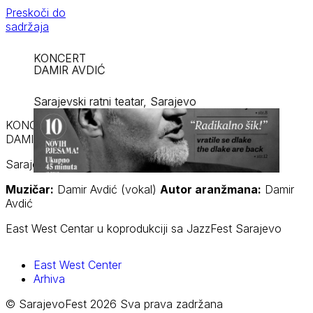
Preskoči do
sadržaja
KONCERT
DAMIR AVDIĆ
Sarajevski ratni teatar, Sarajevo
KONCERT
DAMIR AVDIĆ
Sarajevski ratni teatar, Sarajevo
Muzičar:
Damir Avdić (vokal)
Autor aranžmana:
Damir
Avdić
East West Centar u koprodukciji sa JazzFest Sarajevo
East West Center
Arhiva
© SarajevoFest 2026 Sva prava zadržana